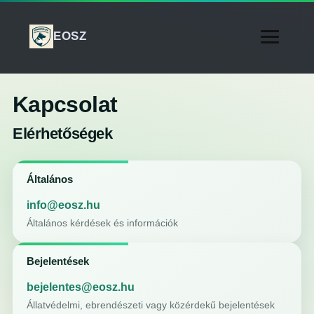
EOSZ
Kapcsolat
Elérhetőségek
Általános
info@eosz.hu
Általános kérdések és információk
Bejelentések
bejelentes@eosz.hu
Állatvédelmi, ebrendészeti vagy közérdekű bejelentések