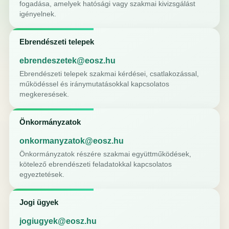
fogadása, amelyek hatósági vagy szakmai kivizsgálást
igényelnek.
Ebrendészeti telepek
ebrendeszetek@eosz.hu
Ebrendészeti telepek szakmai kérdései, csatlakozással,
működéssel és iránymutatásokkal kapcsolatos
megkeresések.
Önkormányzatok
onkormanyzatok@eosz.hu
Önkormányzatok részére szakmai együttműködések,
kötelező ebrendészeti feladatokkal kapcsolatos
egyeztetések.
Jogi ügyek
jogiugyek@eosz.hu