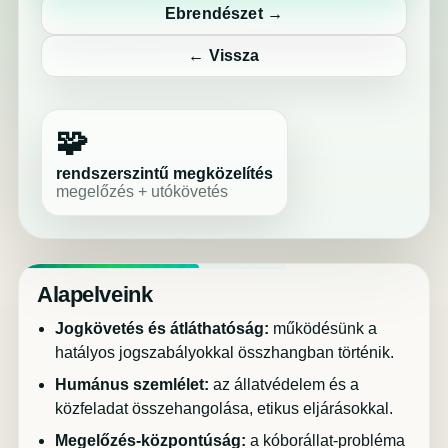
Ebrendészet →
← Vissza
🧩
rendszerszintű megközelítés
megelőzés + utókövetés
Alapelveink
Jogkövetés és átláthatóság:
működésünk a
hatályos jogszabályokkal összhangban történik.
Humánus szemlélet:
az állatvédelem és a
közfeladat összehangolása, etikus eljárásokkal.
Megelőzés-központúság:
a kóborállat-probléma