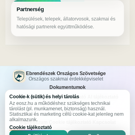
Partnerség
Települések, telepek, állatorvosok, szakmai és
hatósági partnerek együttműködése.
Ebrendészek Országos Szövetsége
Országos szakmai érdekképviselet
Dokumentumok
Cookie-k (sütik) és helyi tárolás
ÁSZF
Adatkezelési tájékoztató
AI tájékoztató
Az eosz.hu a működéshez szükséges technikai
tárolást (pl. munkamenet, biztonság) használ.
Oldal
Statisztikai és marketing célú cookie-kat jelenleg nem
alkalmazunk.
Impresszum
Cookie tájékoztató
Kapcsolat
Cookie tájékoztató